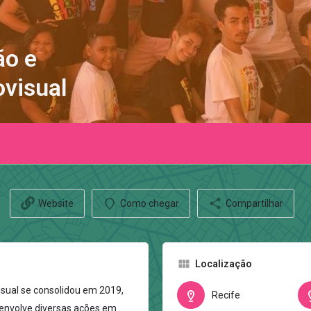
ão e
visual
Website
Como chegar
Compartilhar
Localização
sual se consolidou em 2019,
Recife
envolve diversas ações em