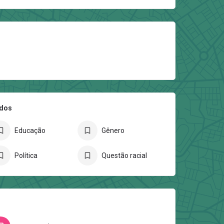
ados
Educação
Gênero
Política
Questão racial