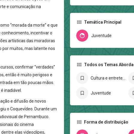
arte e comunicação na
Temática Principal
 como “morada da morte” e que
e conhecimento, incentivar o
Juventude
ões artísticas das moradoras
 por muitos, mas latente nos
Todos os Temas Abord
scursos, confirmar “verdades”
icos, então é muito perigoso e
Cultura e entretenimento
centrada em tão poucas mãos.
é inadiável.
Juventude
mação e difusão de novos
urgiu o Coquevídeo. Durante um
Audiovisual de Pernambuco.
Forma de distribuição
ssionais do cinema
dentre elas videoclipes,