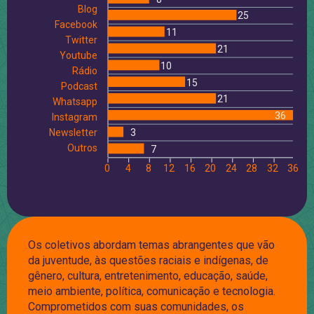
Blog
25
Facebook
11
Twitter
21
Youtube
10
Rádio
15
Podcast
21
Whatsapp
36
Instagram
Newsletter
3
Outros
7
0
4
8
12
16
20
24
28
32
36
Os coletivos abordam temas abrangentes que vão
da juventude, às questões raciais e indígenas, de
gênero, cultura, entretenimento, educação, saúde,
meio ambiente, política, comunicação e tecnologia.
Comprometidos com suas comunidades, os