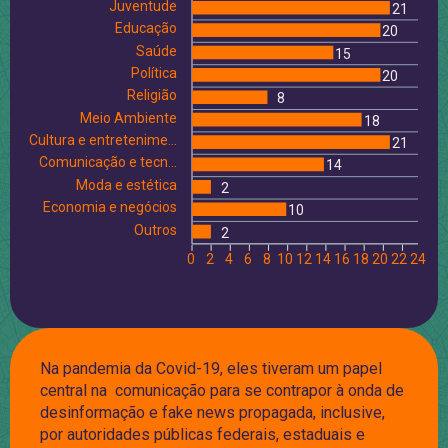
Juventude
21
Educação
20
Saúde
15
Política
20
Religião
8
Meio Ambiente
18
Cultura e entretenime...
21
Comunicação e tecn...
14
Moda e estética
2
Economia e negócios
10
Outros
2
0
2
4
6
8
10
12
14
16
18
20
22
24
Na pandemia da Covid-19, eles tiveram um papel
central na comunicação para se contrapor à onda de
desinformação e fake news propagada, inclusive,
por autoridades públicas federais, estaduais e