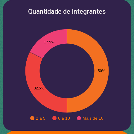
Quantidade de Integrantes
17.5%
50%
32.5%
2 a 5
6 a 10
Mais de 10