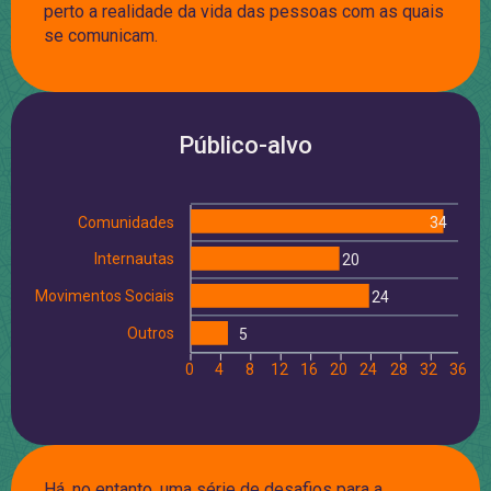
perto a realidade da vida das pessoas com as quais
se comunicam.
Público-alvo
Comunidades
34
Internautas
20
Movimentos Sociais
24
Outros
5
0
4
8
12
16
20
24
28
32
36
Há, no entanto, uma série de desafios para a