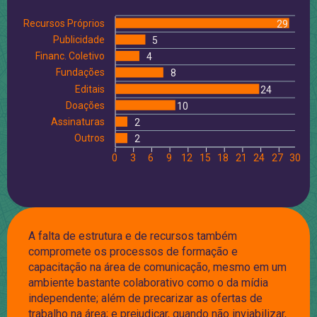
Recursos Próprios
29
Publicidade
5
Financ. Coletivo
4
Fundações
8
Editais
24
Doações
10
Assinaturas
2
Outros
2
0
3
6
9
12
15
18
21
24
27
30
A falta de estrutura e de recursos também
compromete os processos de formação e
capacitação na área de comunicação, mesmo em um
ambiente bastante colaborativo como o da mídia
independente; além de precarizar as ofertas de
trabalho na área; e prejudicar, quando não inviabilizar,