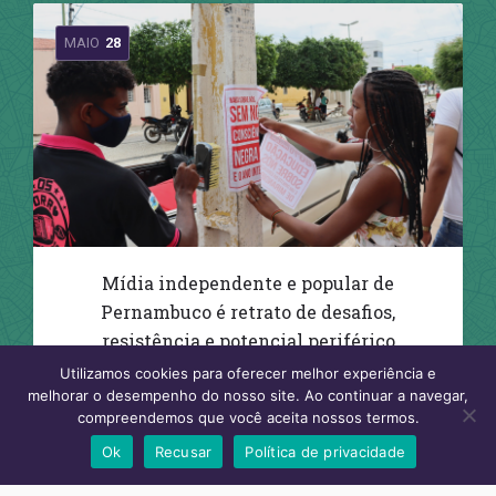
MAIO
28
Mídia independente e popular de
Pernambuco é retrato de desafios,
resistência e potencial periférico
Utilizamos cookies para oferecer melhor experiência e
Comunicação Popular
+1
melhorar o desempenho do nosso site. Ao continuar a navegar,
compreendemos que você aceita nossos termos.
Ok
Recusar
Política de privacidade
AGO
29