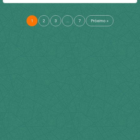
1
2
3
…
7
Próximo »