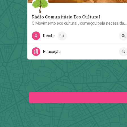
Rádio Comunitária Eco Cultural
O Movimento eco cultural , começou pela necessidade de promover a conscientização e a preservação ambiental.…
Primeira travessa da avenida Aníbal benévolo. Água Fr
Recife
+1
Educação