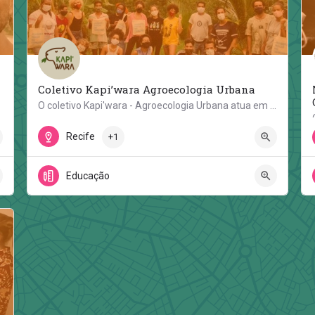
Coletivo Kapi’wara Agroecologia Urbana
Caetés 1, em…
O coletivo Kapi'wara - Agroecologia Urbana atua em Recife e outros territórios pernambucanos desde 2014. O…
Sitio CANOAH - Rua Leoberto Leal
Recife
+1
Educação