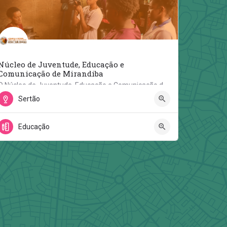
Núcleo de Juventude, Educação e
Comunicação de Mirandiba
O Núcleo de Juventude, Educação e Comunicação de Mirandiba nasceu com o projeto Educquilombo – Educação…
Sertão
Rua Francisco De Carvalho Barros
Educação