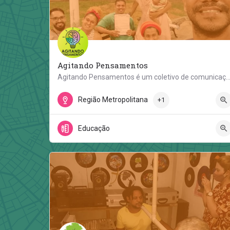
Agitando Pensamentos
Agitando Pensamentos é um coletivo de comunicação comunitária formado por moradores do bairro de 
Caetés 1
Região Metropolitana
+1
Educação