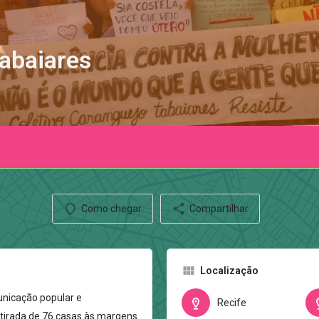
Tabaiares
Como chegar
Compartilhar
Localização
unicação popular e
Recife
etirada de 76 casas às margens