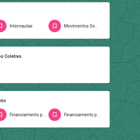
Internautas
Movimentos Sociais/Ativistas
o Coletivo
nto
Financiamento por editais
Financiamento por fundações e/ou entidades