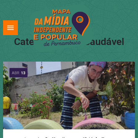
Categoria:
Vida Saudável
ABR
13