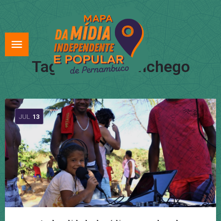
Tag:
Radio Aconchego
JUL
13