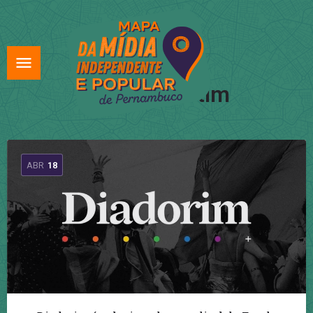
Tag:
diadortim
ABR
18