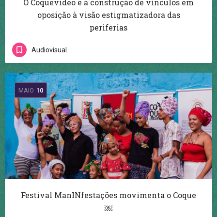
O Coquevídeo e a construção de vínculos em
oposição à visão estigmatizadora das
periferias
Audiovisual
MAIO
10
Festival ManINfestações movimenta o Coque
￼