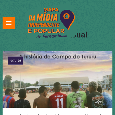
Tag:
audiovisual
NOV
06