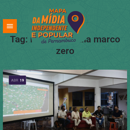
Tag:
mapa da mídia marco
zero
ABR
19