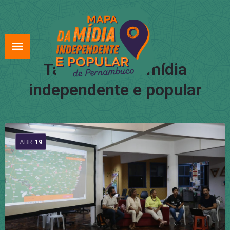
Tag:
mapa da mídia
independente e popular
ABR
19