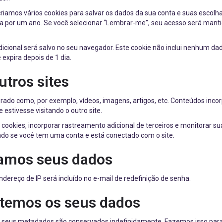
amos vários cookies para salvar os dados da sua conta e suas escolhas 
ela por um ano. Se você selecionar “Lembrar-me”, seu acesso será man
adicional será salvo no seu navegador. Este cookie não inclui nenhum da
 expira depois de 1 dia.
utros sites
orado como, por exemplo, vídeos, imagens, artigos, etc. Conteúdos inc
stivesse visitando o outro site.
 cookies, incorporar rastreamento adicional de terceiros e monitorar s
ado se você tem uma conta e está conectado com o site.
amos seus dados
ndereço de IP será incluído no e-mail de redefinição de senha.
temos os seus dados
s seus metadados são conservados indefinidamente. Fazemos isso para 