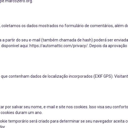
ape.marcozero.org.
e, coletamos os dados mostrados no formulário de comentários, além d
a partir do seu e-mail (também chamada de hash) poderá ser enviada p
á disponível aqui: https://automattic.com/privacy/. Depois da aprovação d
as que contenham dados de localização incorporados (EXIF GPS). Visitan
ar por salvar seu nome, e-mail e site nos cookies. Isso visa seu confor
s cookies duram um ano.
okie temporário será criado para determinar se seu navegador aceita 
or.