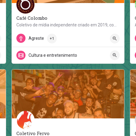
Café Colombo
res comprometidas com gênero e raça. Este grupo…
Coletivo de mídia independente criado em 2019, como projeto de extensão, por quatro estudantes do Centro…
Rua Martins Afonso
Agreste
+1
Cultura e entretenimento
Coletivo Fervo