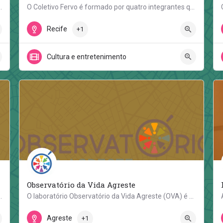
7 de fevereiro de 2016, por meio de uma reunião…
O Coletivo Fervo é formado por quatro integrantes que movimentam a Zona Norte do Recife através da Cena…
Rua campo alegre 227 Mangabeira
Recife
+1
Cultura e entretenimento
Observatório da Vida Agreste
Nordeste que se dedicou à comunicação sindical e…
O laboratório Observatório da Vida Agreste (OVA) é uma iniciativa de professoras/es e alunas/os do Núcleo de…
Av. Marielle Franco
Agreste
+1