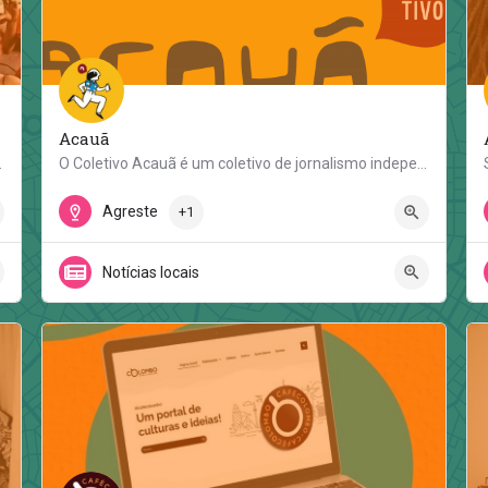
Acauã
Ilha de Deus, comunidade…
O Coletivo Acauã é um coletivo de jornalismo independente com base no sertão e no agreste de Pernambuco. O…
Rua Don Vicente
Agreste
+1
Notícias locais