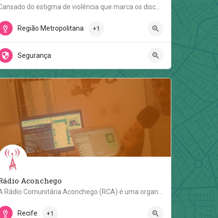
Cansado do estigma de violência que marca os discursos produzidos pela imprensa tradicional sobre a…
Rua Sao João Evangelista
Região Metropolitana
+1
Segurança
Rádio Aconchego
A Rádio Comunitária Aconchego (RCA) é uma organização de comunicadores populares que mantém o funcionamento…
Rua Lindolfo Color 65
Recife
+1