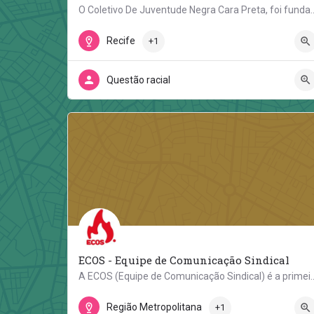
O Coletivo De Juventude Negra Cara Preta, foi fundado em 1
Engenho do Meio
Recife
+1
Questão racial
ECOS - Equipe de Comunicação Sindical
A ECOS (Equipe de Comunicação Sindical) é a primeira ONG no 
Rua Itacajá
Região Metropolitana
+1