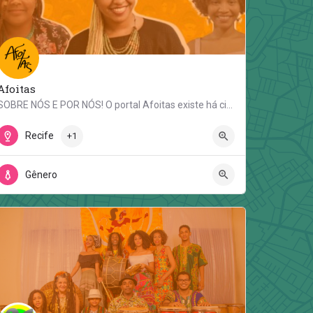
Afoitas
SOBRE NÓS E POR NÓS! O portal Afoitas existe há cinco anos e é composto por comunicadoras negras…
Região Metropolitana do Recife
Recife
+1
Gênero