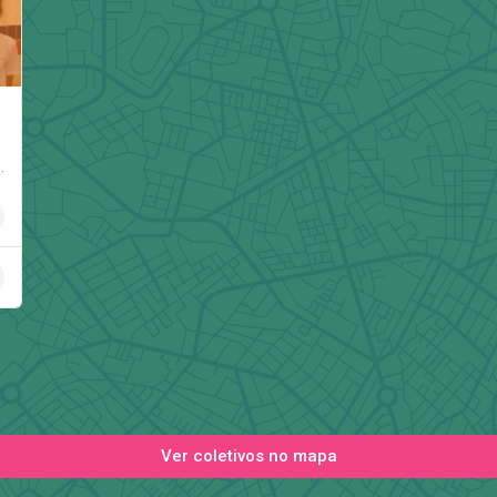
 e comunicação popular articulado por jovens…
Ver coletivos no mapa