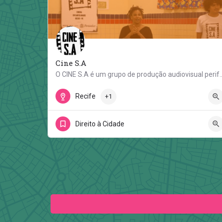
Cine S.A
O CINE S.A é um grupo de produção audiovisual periférico
Rua Tupiniquins
Recife
+1
Direito à Cidade